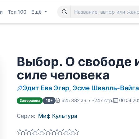
и
Топ 100
Ещё
Выбор. О свободе 
силе человека
Эдит Ева Эгер
,
Эсме Швалль-Вейг
625 382 зн. / ~247 стр.
06.04.20
Завершена
18+
Серия:
Миф Культура