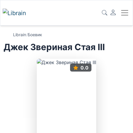
Librain
/
Боевик
Джек Звериная Стая III
0.0