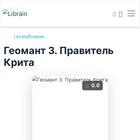
Librain
/
Боевик
Геомант 3. Правитель
Крита
0.0