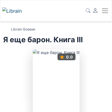
Librain
/
Боевик
Я еще барон. Книга III
0.0