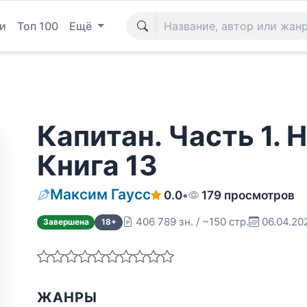
и
Топ 100
Ещё
Капитан. Часть 1. 
Книга 13
Максим Гаусс
0.0
•
179 просмотров
406 789 зн. / ~150 стр.
06.04.20
Завершена
18+
ЖАНРЫ