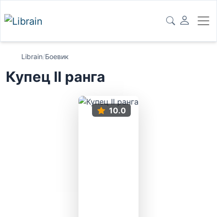
Librain
/
Боевик
Купец II ранга
10.0