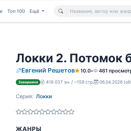
и
Топ 100
Ещё
Локки 2. Потомок 
Евгений Решетов
10.0
•
461 просмот
416 037 зн. / ~159 стр.
06.04.2026
(об
Завершена
Серия:
Локки
ЖАНРЫ