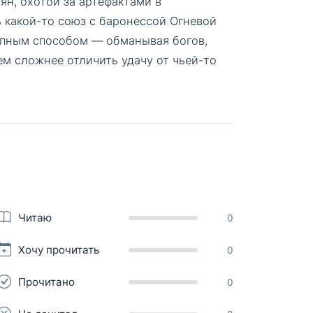
ян, охотой за артефактами в
 какой-то союз с баронессой Огневой
упным способом — обманывая богов,
ем сложнее отличить удачу от чьей-то
Читаю
0
Хочу прочитать
0
Прочитано
0