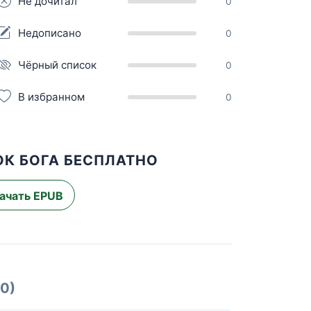
Не дочитал
0
Недописано
0
Чёрный список
0
В избранном
0
ОК БОГА БЕСПЛАТНО
ачать EPUB
10)