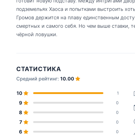
готовит новую подставу. Между интригами двор
подземельях Хаоса и попытками выстроить хоть
Громов держится на плаву единственным дост
смертных и самого себя. Но чем выше ставки, т
чёрной ловушки.
СТАТИСТИКА
Средний рейтинг:
10.00
10
1
9
0
8
0
7
0
6
0