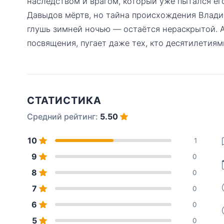
наследством и врагом, который уже пытался его
Давыдов мёртв, но тайна происхождения Владим
глушь зимней ночью — остаётся нераскрытой. А
посвящения, пугает даже тех, кто десятилетиям
СТАТИСТИКА
Средний рейтинг:
5.50
10
1
9
0
8
0
7
0
6
0
5
0