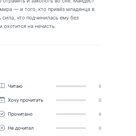
 отравить и заколоть во сне. Мандест
ира — и того, кто привёз младенца в
 сила, что подчинилась ему без
и охотится на нечисть.
Читаю
0
Хочу прочитать
0
Прочитано
0
Не дочитал
0