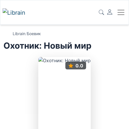
Librain
/
Боевик
Охотник: Новый мир
0.0