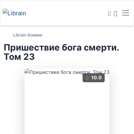
Librain
/
Боевик
Пришествие бога смерти.
Том 23
10.0