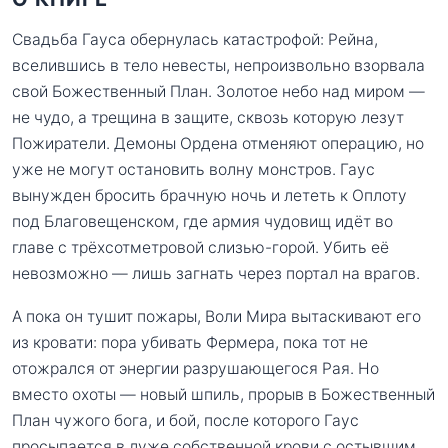
Свадьба Гауса обернулась катастрофой: Рейна,
вселившись в тело невесты, непроизвольно взорвала
свой Божественный План. Золотое небо над миром —
не чудо, а трещина в защите, сквозь которую лезут
Пожиратели. Демоны Ордена отменяют операцию, но
уже не могут остановить волну монстров. Гаус
вынужден бросить брачную ночь и лететь к Оплоту
под Благовещенском, где армия чудовищ идёт во
главе с трёхсотметровой слизью-горой. Убить её
невозможно — лишь загнать через портал на врагов.
А пока он тушит пожары, Воли Мира вытаскивают его
из кровати: пора убивать Фермера, пока тот не
отожрался от энергии разрушающегося Рая. Но
вместо охоты — новый шпиль, прорыв в Божественный
План чужого бога, и бой, после которого Гаус
просыпается в луже собственной крови с остывшим