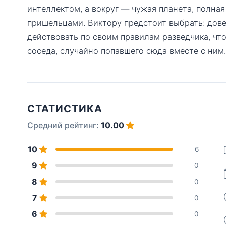
интеллектом, а вокруг — чужая планета, полна
пришельцами. Виктору предстоит выбрать: дов
действовать по своим правилам разведчика, чт
соседа, случайно попавшего сюда вместе с ним.
СТАТИСТИКА
Средний рейтинг:
10.00
10
6
9
0
8
0
7
0
6
0