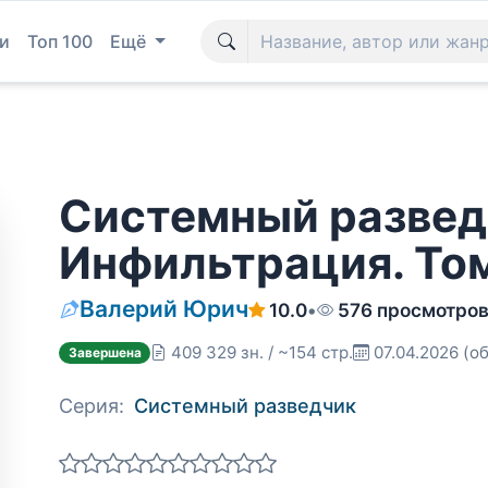
и
Топ 100
Ещё
Системный развед
Инфильтрация. Том
Валерий Юрич
10.0
•
576 просмотро
409 329 зн. / ~154 стр.
07.04.2026
(об
Завершена
Серия:
Системный разведчик