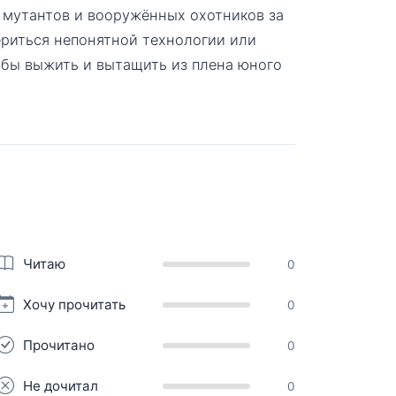
я мутантов и вооружённых охотников за
ериться непонятной технологии или
обы выжить и вытащить из плена юного
Читаю
0
Хочу прочитать
0
Прочитано
0
Не дочитал
0