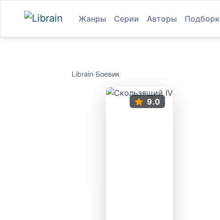
Жанры
Серии
Авторы
Подборк
Librain
/
Боевик
9.0