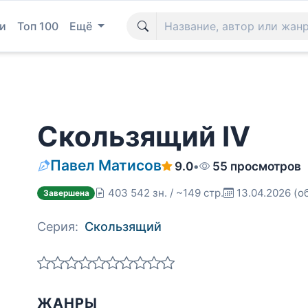
и
Топ 100
Ещё
Скользящий IV
Павел Матисов
9.0
•
55 просмотров
403 542 зн. / ~149 стр.
13.04.2026
(о
Завершена
Серия:
Скользящий
ЖАНРЫ