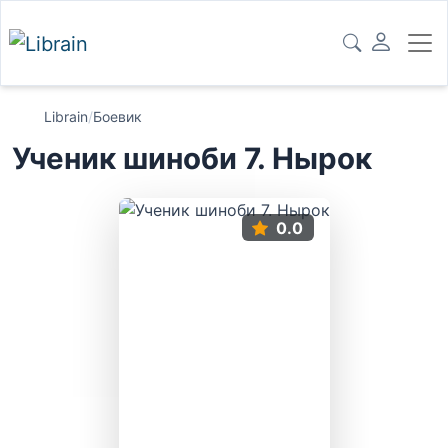
Librain
/
Боевик
Ученик шиноби 7. Нырок
0.0