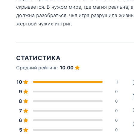
скрывается. В чужом мире, где магия реальна, 
должна разобраться, чья игра разрушила жизн
жертвой чужих интриг.
СТАТИСТИКА
Средний рейтинг:
10.00
10
1
9
0
8
0
7
0
6
0
5
0