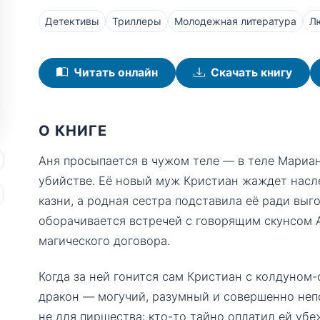
Детективы
Триллеры
Молодежная литература
Л
Читать онлайн
Скачать книгу
О КНИГЕ
Аня просыпается в чужом теле — в теле Мариа
убийстве. Её новый муж Кристиан жаждет насле
казни, а родная сестра подставила её ради выг
оборачивается встречей с говорящим скунсом 
магического договора.
Когда за ней гонится сам Кристиан с колдуном
дракон — могучий, разумный и совершенно неп
не для пиршества: кто-то тайно оплатил ей убеж