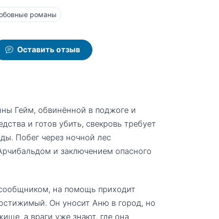
юбовные романы
Оставить отзыв
нны Гейм, обвинённой в поджоге и
дства и готов убить, свекровь требует
оды. Побег через ночной лес
Арчибальдом и заключением опасного
-сообщником, на помощь приходит
остижимый. Он уносит Аню в город, но
ище, а враги уже знают, где она