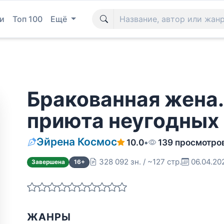
и
Топ 100
Ещё
Бракованная жена.
приюта неугодных
Эйрена Космос
10.0
•
139 просмотро
328 092 зн. / ~127 стр.
06.04.20
Завершена
16+
ЖАНРЫ