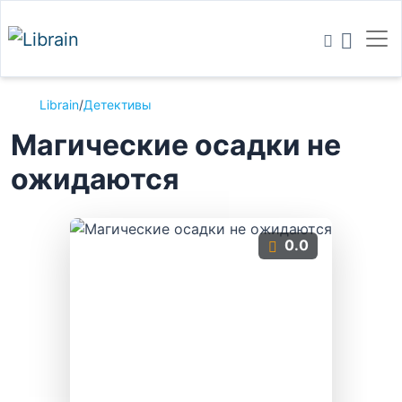
Librain
/
Детективы
Магические осадки не
ожидаются
0.0