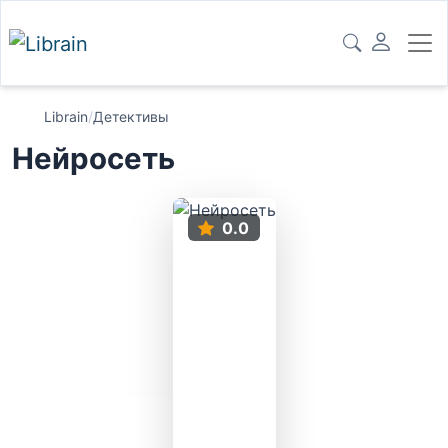
Librain
/
Детективы
Нейросеть
0.0