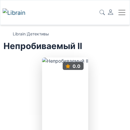
Librain
/
Детективы
Непробиваемый II
0.0