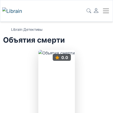
Librain
/
Детективы
Объятия смерти
0.0