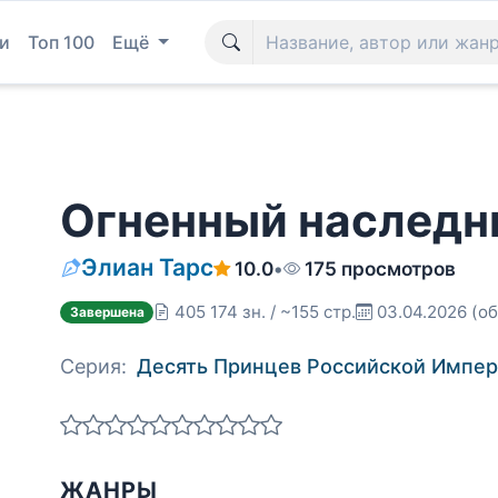
и
Топ 100
Ещё
Огненный наследн
Элиан Тарс
10.0
•
175 просмотров
405 174 зн. / ~155 стр.
03.04.2026
(об
Завершена
Серия:
Десять Принцев Российской Импе
ЖАНРЫ