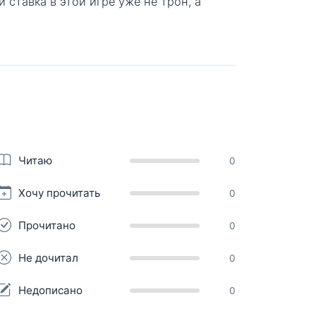
 ставка в этой игре уже не трон, а
Читаю
0
Хочу прочитать
0
Прочитано
0
Не дочитал
0
Недописано
0