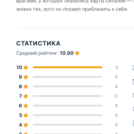
врагами, у которых оказались карты сильнее — и
жизни тех, кого он посмел приблизить к себе.
СТАТИСТИКА
Средний рейтинг:
10.00
10
2
9
0
8
0
7
0
6
0
5
0
4
0