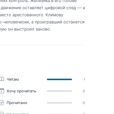
 них контроль. Железяка в его голове
 движение оставляет цифровой след — а
вместо арестованного. Климову
о-человечески, а проигравший останется
рую он выстроил заново.
Читаю
1
Хочу прочитать
0
Прочитано
0