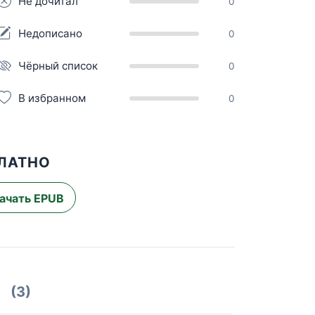
Не дочитал
0
Недописано
0
Чёрный список
0
В избранном
0
ПЛАТНО
ачать EPUB
(3)