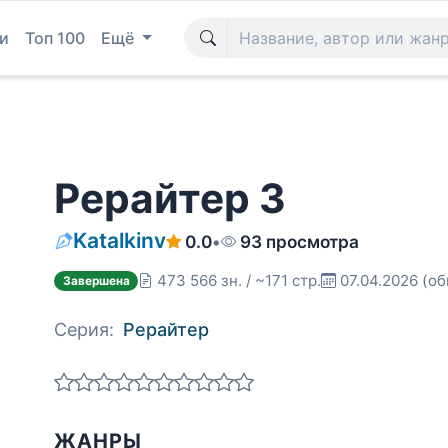
и
Топ 100
Ещё
Рерайтер 3
Katalkinv
0.0
•
93 просмотра
473 566 зн. / ~171 стр.
07.04.2026
(об
Завершена
Серия:
Рерайтер
ЖАНРЫ