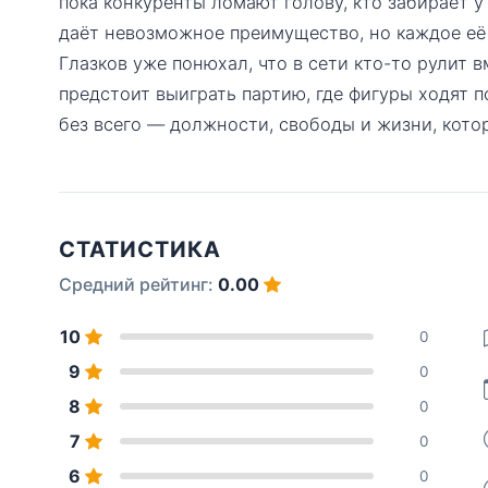
пока конкуренты ломают голову, кто забирает у
даёт невозможное преимущество, но каждое её
Глазков уже понюхал, что в сети кто-то рулит 
предстоит выиграть партию, где фигуры ходят п
без всего — должности, свободы и жизни, кото
СТАТИСТИКА
Средний рейтинг:
0.00
10
0
9
0
8
0
7
0
6
0