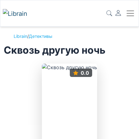
Librain
/
Детективы
Сквозь другую ночь
0.0