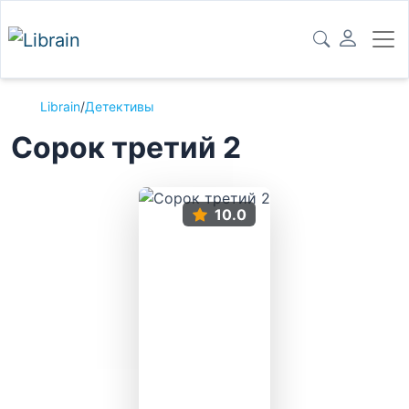
Librain
/
Детективы
Сорок третий 2
10.0