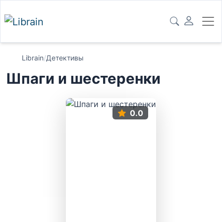
Librain
/
Детективы
Шпаги и шестеренки
0.0