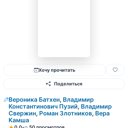
Хочу прочитать
Поделиться
Вероника Батхен
,
Владимир
Константинович Пузий
,
Владимир
Свержин
,
Роман Злотников
,
Вера
Камша
0.0
•
50 просмотров