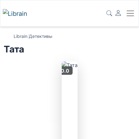
Librain
/
Детективы
Тата
0.0