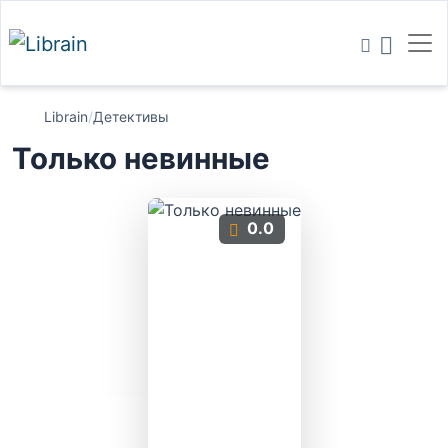
Librain
/
Детективы
Только невинные
0.0