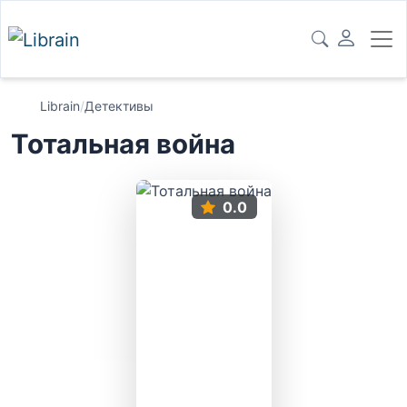
Librain
/
Детективы
Тотальная война
0.0