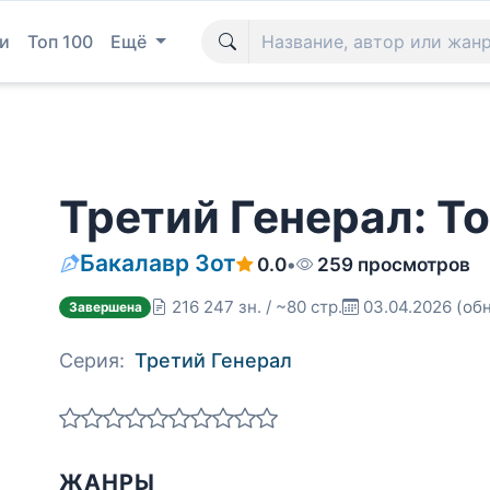
и
Топ 100
Ещё
Третий Генерал: Том
Бакалавр Зот
0.0
•
259 просмотров
216 247 зн. / ~80 стр.
03.04.2026
(обн
Завершена
Серия:
Третий Генерал
ЖАНРЫ