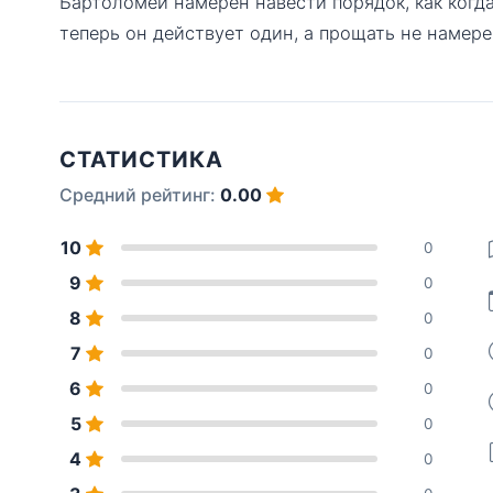
Бартоломей намерен навести порядок, как когда
теперь он действует один, а прощать не намере
СТАТИСТИКА
Средний рейтинг:
0.00
10
0
9
0
8
0
7
0
6
0
5
0
4
0