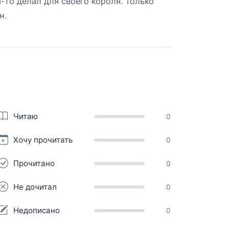
-то делал для своего короля. Только
н.
Читаю
0
Хочу прочитать
0
Прочитано
0
Не дочитал
0
Недописано
0