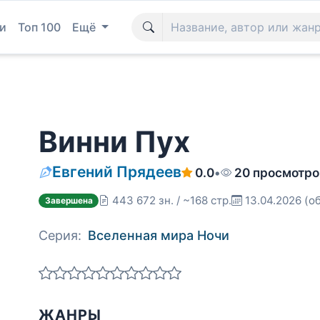
и
Топ 100
Ещё
Винни Пух
Евгений Прядеев
0.0
•
20 просмотро
443 672 зн. / ~168 стр.
13.04.2026
(о
Завершена
Серия:
Вселенная мира Ночи
ЖАНРЫ