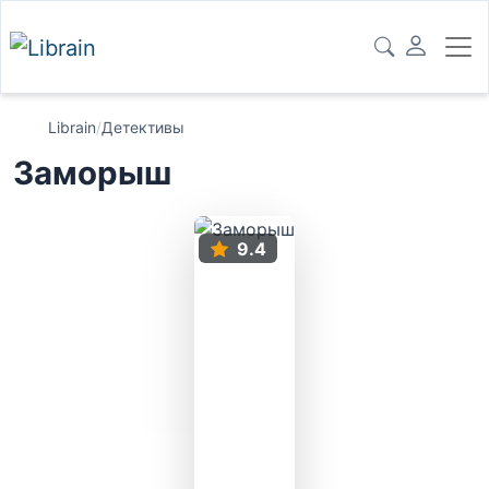
Librain
/
Детективы
Заморыш
9.4