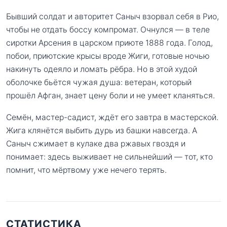
Бывший солдат и авторитет Саныч взорвал себя в Рио,
чтобы не отдать боссу компромат. Очнулся — в теле
сиротки Арсения в царском приюте 1888 года. Голод,
побои, приютские крысы вроде Жиги, готовые ночью
накинуть одеяло и ломать рёбра. Но в этой худой
оболочке бьётся чужая душа: ветеран, который
прошёл Афган, знает цену боли и не умеет кланяться.
Семён, мастер-садист, ждёт его завтра в мастерской.
Жига клянётся выбить дурь из башки навсегда. А
Саныч сжимает в кулаке два ржавых гвоздя и
понимает: здесь выживает не сильнейший — тот, кто
помнит, что мёртвому уже нечего терять.
СТАТИСТИКА