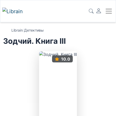
Librain
/
Детективы
Зодчий. Книга III
10.0