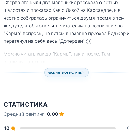
Сперва это были два маленьких рассказа о летних
шалостях и проказах Кая с Лизой на Кассандре, и я
честно собиралась ограничиться двумя-тремя в том
же духе, чтобы ответить читателям на возникшие по
"Карме" вопросы, но потом внезапно приехал Роджер и
перетянул на себя весь "Допердан" :)))
Можно читать как до "Кармы", так и после. Там
взаимные отсылки.
...
РАСКРЫТЬ ОПИСАНИЕ
СТАТИСТИКА
Средний рейтинг:
0.00
10
0