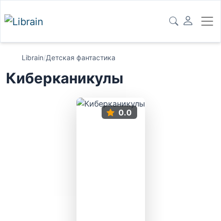
Librain
/
Детская фантастика
Киберканикулы
0.0