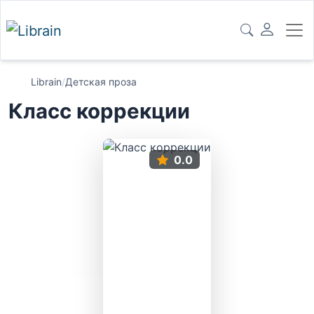
Librain
/
Детская проза
Класс коррекции
0.0