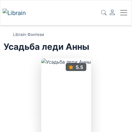
Librain
/
Фэнтези
Усадьба леди Анны
5.5