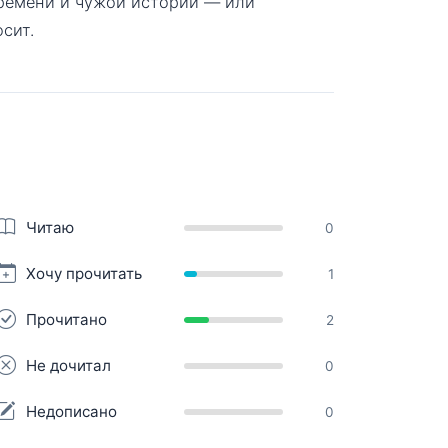
ремени и чужой истории — или
сит.
Читаю
0
Хочу прочитать
1
Прочитано
2
Не дочитал
0
Недописано
0