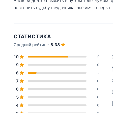
Алексей должен выжить в чужом теле, чужом в
повторить судьбу неудачника, чьё имя теперь но
СТАТИСТИКА
Средний рейтинг:
8.38
10
9
9
0
8
2
7
0
6
0
5
0
4
0