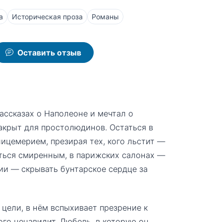
а
Историческая проза
Романы
Оставить отзыв
ассказах о Наполеоне и мечтал о
 закрыт для простолюдинов. Остаться в
лицемерием, презирая тех, кого льстит —
яться смиренным, в парижских салонах —
ии — скрывать бунтарское сердце за
 цели, в нём вспыхивает презрение к
кого ненавидит. Любовь, в которую он