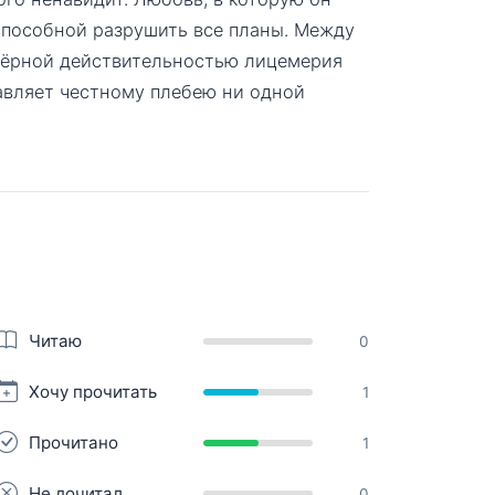
 способной разрушить все планы. Между
чёрной действительностью лицемерия
авляет честному плебею ни одной
Читаю
0
Хочу прочитать
1
Прочитано
1
Не дочитал
0