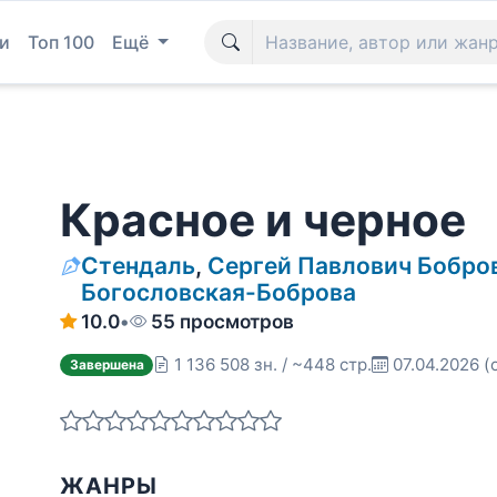
и
Топ 100
Ещё
Красное и черное
Стендаль
,
Сергей Павлович Бобро
Богословская-Боброва
10.0
•
55 просмотров
1 136 508 зн. / ~448 стр.
07.04.2026
(
Завершена
ЖАНРЫ