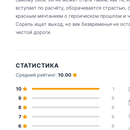
вступает по расчёту, оборачивается страстью,
красным мечтанием о героическом прошлом и 
Сорель ищет выход, но век безвременья не ост
чистой дороги.
СТАТИСТИКА
Средний рейтинг:
10.00
10
1
9
0
8
0
7
0
6
0