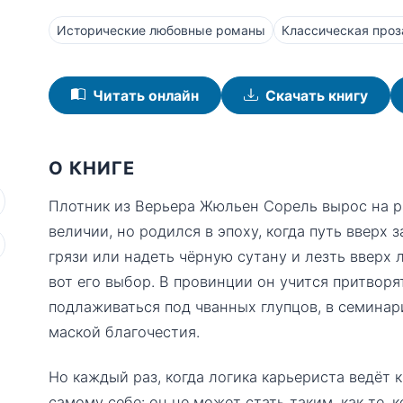
Исторические любовные романы
Классическая проз
Читать онлайн
Скачать книгу
О КНИГЕ
Плотник из Верьера Жюльен Сорель вырос на р
величии, но родился в эпоху, когда путь вверх
грязи или надеть чёрную сутану и лезть вверх 
вот его выбор. В провинции он учится притвор
подлаживаться под чванных глупцов, в семинар
маской благочестия.
Но каждый раз, когда логика карьериста ведёт к
самому себе: он не может стать таким, как те, 