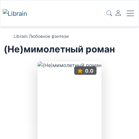
Librain
/
Любовное фэнтези
(Не)мимолетный роман
0.0