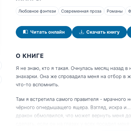
Любовное фэнтези
Современная проза
Романы
Ф
Читать онлайн
Скачать книгу
О КНИГЕ
Я не знаю, кто я такая. Очнулась месяц назад 
знахарки. Она же спровадила меня на отбор в 
что-то вспомнить.
Там я встретила самого правителя - мрачного 
чёрного огнедышащего ящера. Взгляд, искра и…я 
дракон обмолвился, что может вернуть меня дом
сделать, если он на глазах у всех посадил меня