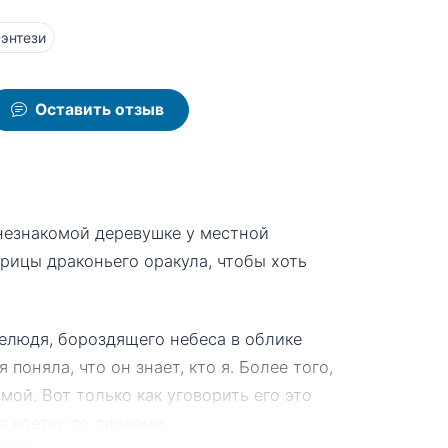
энтези
Оставить отзыв
в незнакомой деревушке у местной
жрицы драконьего оракула, чтобы хоть
нелюдя, бороздящего небеса в облике
поняла, что он знает, кто я. Более того,
ой. Вот только как уговорить его это
 в клетку со словами:
...