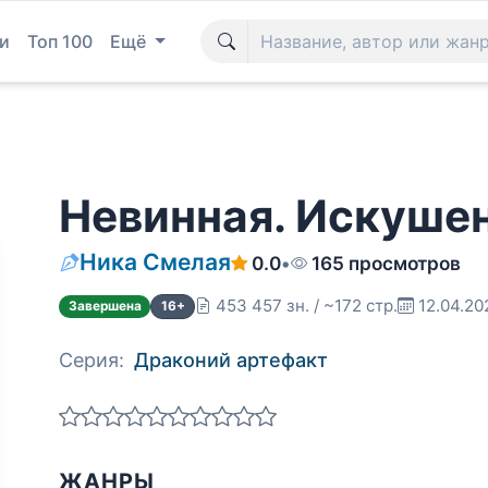
и
Топ 100
Ещё
Невинная. Искуше
Ника Смелая
0.0
•
165 просмотров
453 457 зн. / ~172 стр.
12.04.20
Завершена
16+
Серия:
Драконий артефакт
ЖАНРЫ