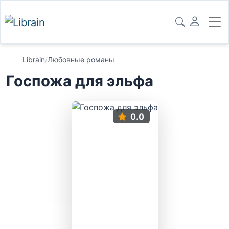
Librain
/
Любовные романы
Госпожа для эльфа
0.0