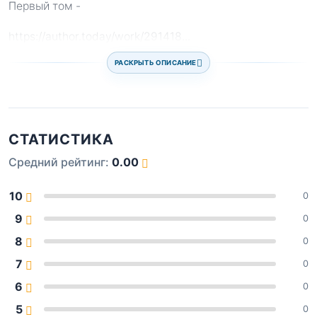
Первый том -
https://author.today/work/291418
...
РАСКРЫТЬ ОПИСАНИЕ
СТАТИСТИКА
Средний рейтинг:
0.00
10
0
9
0
8
0
7
0
6
0
5
0