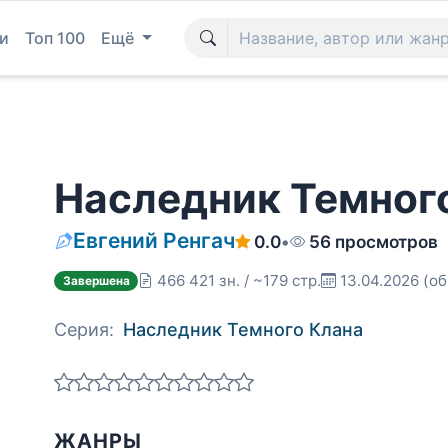
и
Топ 100
Ещё
Наследник Темног
Евгений Ренгач
0.0
•
56 просмотров
466 421 зн. / ~179 стр.
13.04.2026
(об
Завершена
Серия:
Наследник Темного Клана
ЖАНРЫ