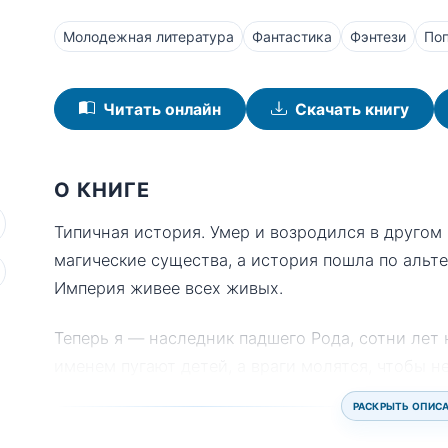
Молодежная литература
Фантастика
Фэнтези
По
Читать онлайн
Скачать книгу
О КНИГЕ
Типичная история. Умер и возродился в другом 
магические существа, а история пошла по аль
Империя живее всех живых.
Теперь я — наследник падшего Рода, сотни лет
именем пугают детей, а враги молятся, чтобы н
РАСКРЫТЬ ОПИС