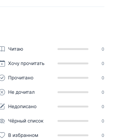
Читаю
0
Хочу прочитать
0
Прочитано
0
Не дочитал
0
Недописано
0
Чёрный список
0
В избранном
0