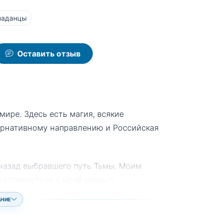
паданцы
Оставить отзыв
мире. Здесь есть магия, всякие
тернативному направлению и Российская
 назад выбравшего путь Тьмы. Моим
е столкнуться с моей мощью.
...
АНИЕ