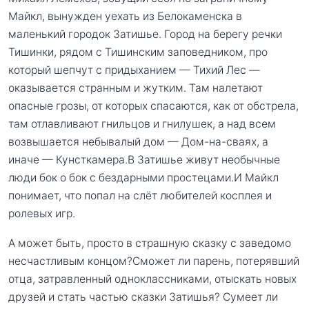
Майкл, вынужден уехать из Белокаменска в
маленький городок Затишье. Город на берегу речки
Тишинки, рядом с Тишинским заповедником, про
который шепчут с придыханием — Тихий Лес —
оказывается странным и жутким. Там налетают
опасные грозы, от которых спасаются, как от обстрела,
там отлавливают гнильцов и гнилушек, а над всем
возвышается небывалый дом — Дом-на-сваях, а
иначе — Кунсткамера.В Затишье живут необычные
люди бок о бок с бездарными простецами.И Майкл
понимает, что попал на слёт любителей косплея и
ролевых игр.
А может быть, просто в страшную сказку с заведомо
несчастливым концом?Сможет ли парень, потерявший
отца, затравленный одноклассниками, отыскать новых
друзей и стать частью сказки Затишья? Сумеет ли