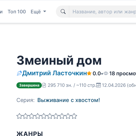
и
Топ 100
Ещё
Змеиный дом
Дмитрий Ласточкин
0.0
•
18 просмо
295 710 зн. / ~110 стр.
12.04.2026
(обн
Завершена
Серия:
Выживание с хвостом!
ЖАНРЫ