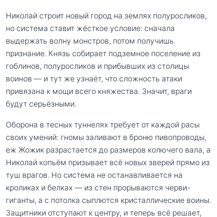
Николай строит новый город на землях полуросликов,
но система ставит жёсткое условие: сначала
выдержать волну монстров, потом получишь
признание. Князь собирает подземное поселение из
гоблинов, полуросликов и прибывших из столицы
воинов — и тут же узнаёт, что сложность атаки
привязана к мощи всего княжества. Значит, враги
будут серьёзными.
Оборона в тесных туннелях требует от каждой расы
своих умений: гномы заливают в броню пивопроводы,
еж Жожик разрастается до размеров колючего вала, а
Николай копьём призывает всё новых зверей прямо из
туш врагов. Но система не останавливается на
кроликах и белках — из стен прорываются черви-
гиганты, а с потолка сыплются кристаллические воины.
Защитники отступают к центру, и теперь всё решает,