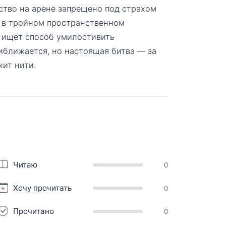
ство на арене запрещено под страхом
 в тройном пространственном
 ищет способ умилостивить
риближается, но настоящая битва — за
жит нити.
Читаю
0
Хочу прочитать
0
Прочитано
0