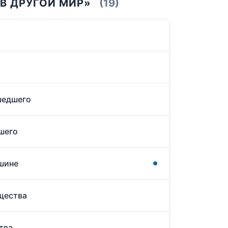
 В ДРУГОЙ МИР»
(19)
Ушедшего
дшего
ршине
ущества
тва