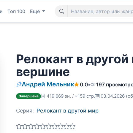
и
Топ 100
Ещё
Релокант в другой 
вершине
Андрей Мельник
0.0
•
197 просмотр
419 669 зн. / ~159 стр.
03.04.2026
(об
Завершена
Серия:
Релокант в другой мир