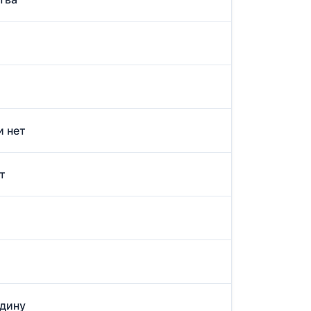
и нет
т
одину