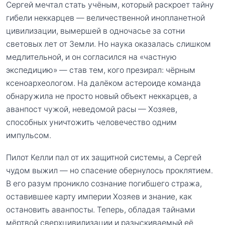
Сергей мечтал стать учёным, который раскроет тайну
гибели неккарцев — величественной инопланетной
цивилизации, вымершей в одночасье за сотни
световых лет от Земли. Но наука оказалась слишком
медлительной, и он согласился на «частную
экспедицию» — став тем, кого презирал: чёрным
ксеноархеологом. На далёком астероиде команда
обнаружила не просто новый объект неккарцев, а
аванпост чужой, неведомой расы — Хозяев,
способных уничтожить человечество одним
импульсом.
Пилот Келли пал от их защитной системы, а Сергей
чудом выжил — но спасение обернулось проклятием.
В его разум проникло сознание погибшего стража,
оставившее карту империи Хозяев и знание, как
остановить аванпосты. Теперь, обладая тайнами
мёртвой сверхцивилизации и разыскиваемый её