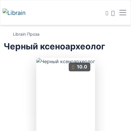
Librain
/
Проза
Черный ксеноархеолог
10.0