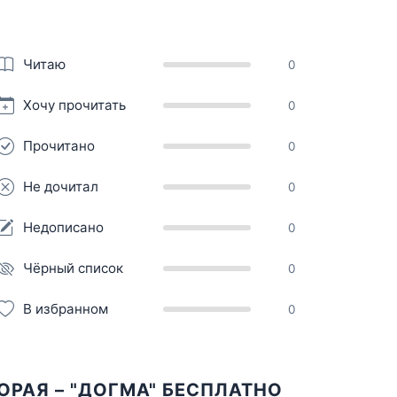
Читаю
0
Хочу прочитать
0
Прочитано
0
Не дочитал
0
Недописано
0
Чёрный список
0
В избранном
0
ОРАЯ – "ДОГМА" БЕСПЛАТНО