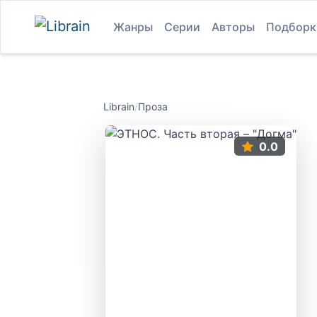
Жанры
Серии
Авторы
Подборк
Librain
/
Проза
0.0