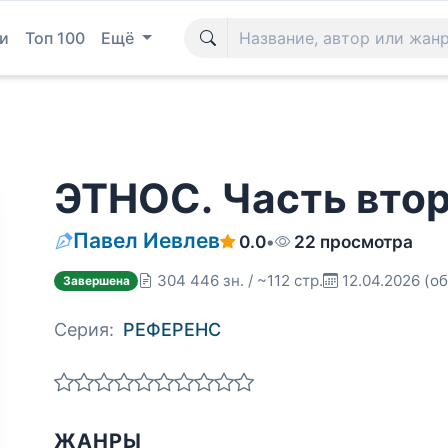
и
Топ 100
Ещё
ЭТНОС. Часть втор
Павел Иевлев
0.0
•
22 просмотра
304 446 зн. / ~112 стр.
12.04.2026
(об
Завершена
Серия:
РЕФЕРЕНС
ЖАНРЫ