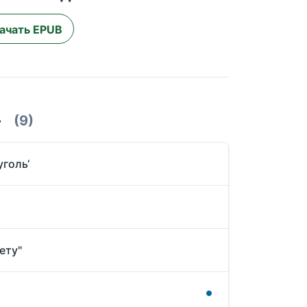
ачать EPUB
»
(9)
уголь‘
ету"