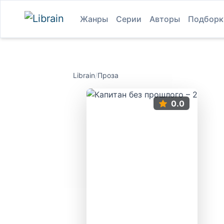
Жанры
Серии
Авторы
Подборк
Librain
/
Проза
0.0