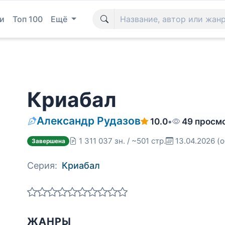
и
Топ 100
Ещё
Криабал
Александр Рудазов
10.0
•
49 просм
1 311 037 зн. / ~501 стр.
13.04.2026
(о
Завершена
Серия:
Криабал
ЖАНРЫ