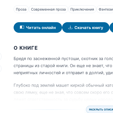
Проза
Современная проза
Приключения
Фэнтези
Читать онлайн
Скачать книгу
О КНИГЕ
Бредя по заснеженной пустоши, охотник за го
страницы из старой книги. Он еще не знает, что
неприятных личностей и отправит в долгий, уд
Глубоко под землей машет киркой обычный кат
свою лямку, еще не зная, что совсем скоро его 
ляжет ответственность за судьбу целых народо
РАСКРЫТЬ ОПИС