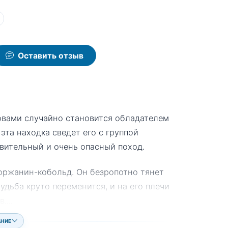
Оставить отзыв
ловами случайно становится обладателем
 эта находка сведет его с группой
ивительный и очень опасный поход.
оржанин-кобольд. Он безропотно тянет
судьба круто переменится, и на его плечи
в.
...
АНИЕ