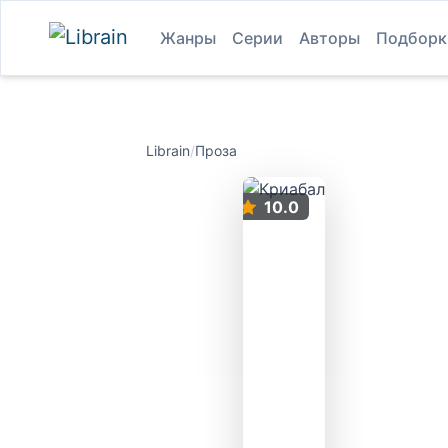
Жанры
Серии
Авторы
Подборк
Librain
/
Проза
10.0