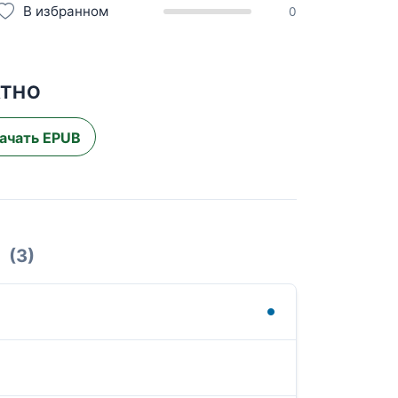
В избранном
0
АТНО
ачать EPUB
(3)