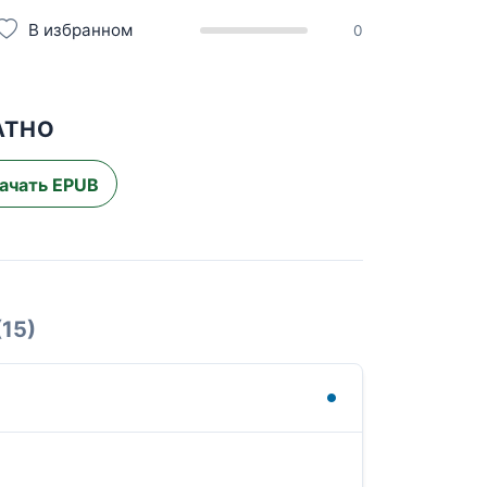
В избранном
0
АТНО
ачать EPUB
(15)