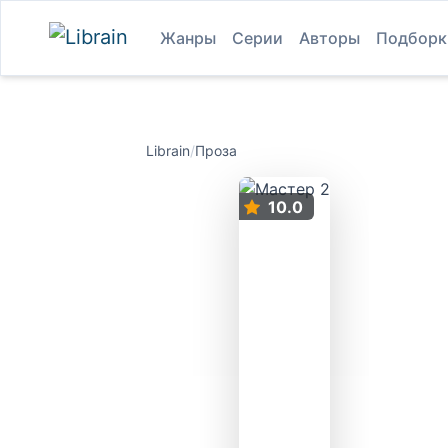
Жанры
Серии
Авторы
Подборк
Librain
/
Проза
10.0