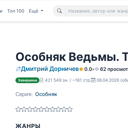
и
Топ 100
Ещё
Особняк Ведьмы. 
Дмитрий Дорничев
0.0
•
62 просмо
421 549 зн. / ~161 стр.
06.04.2026
(об
Завершена
Серия:
Особняк
ЖАНРЫ