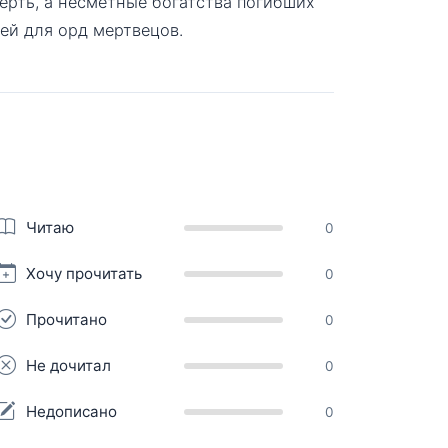
ерть, а несметные богатства погибших
щей для орд мертвецов.
Читаю
0
Хочу прочитать
0
Прочитано
0
Не дочитал
0
Недописано
0