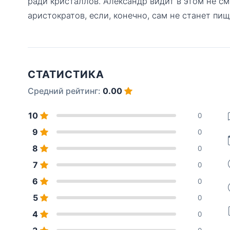
ради кристаллов. Александр видит в этом не см
аристократов, если, конечно, сам не станет пи
СТАТИСТИКА
Средний рейтинг:
0.00
10
0
9
0
8
0
7
0
6
0
5
0
4
0