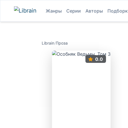
Жанры
Серии
Авторы
Подборк
Librain
/
Проза
0.0